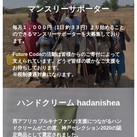
マンスリーサポーター
毎月１，０００円（1日 約３３円）より始めること
のできるマンスリーサポーターを大募集しており
ます。
Future Codeの活動は皆様からのご寄付によって
支えられています。どうぞ皆様の暖かなご支援を
お待ちしております。
※税制優遇対象になります。
ハンドクリーム hadanishea
西アフリカ ブルキナファソの支援につながるハン
ドクリームがこの度、神戸セレクション2020の認
定商品として選定されました。